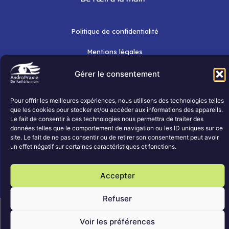
Politique de confidentialité
Mentions légales
Gérer le consentement
ATTENTION !
Les contenus proposés sur AndroPraxie ont un objectif de
Pour offrir les meilleures expériences, nous utilisons des technologies telles
sensibilisation et de compréhension.
que les cookies pour stocker et/ou accéder aux informations des appareils.
Ils ne constituent
en aucun cas
un avis médical, un diagnostic
Le fait de consentir à ces technologies nous permettra de traiter des
ou une prise en charge thérapeutique.
données telles que le comportement de navigation ou les ID uniques sur ce
En cas de doute ou de difficultés persistantes, il est
site. Le fait de ne pas consentir ou de retirer son consentement peut avoir
recommandé de consulter un professionnel de santé
un effet négatif sur certaines caractéristiques et fonctions.
qualifié.
Accepter
AndroPraxie 2026 ALL RIGHTS RESERVED.
Refuser
Voir les préférences