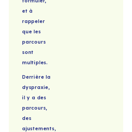
formuler,
et à
rappeler
que les
parcours
sont
multiples.
Derrière la
dyspraxie,
il y a des
parcours,
des
ajustements,