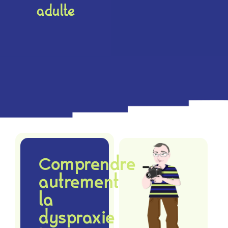
adulte
Comprendre
autrement
la
dyspraxie