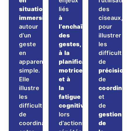
en
enjeux
l’utilisation
situation
liés
des
immersive
à
ciseaux,
autour
l’enchaînement
pour
d’un
des
illustrer
geste
gestes,
les
en
à la
difficultés
apparence
planification
de
simple.
motrice
précision
,
Elle
et à
de
illustre
la
coordinat
les
fatigue
et
difficultés
cognitive
de
de
lors
gestion
coordination
d’actions
de