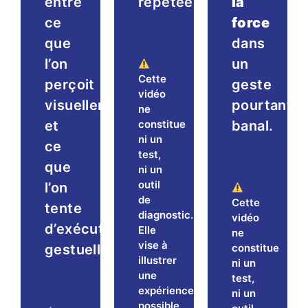
entre
répétées.
la
ce
force
que
dans
l’on
un
Cette
perçoit
geste
vidéo
visuellement
pourtant
ne
et
banal.
constitue
ni un
ce
test,
que
ni un
outil
l’on
de
Cette
tente
diagnostic.
vidéo
d’exécuter
Elle
ne
vise à
gestuellement.
constitue
illustrer
ni un
une
test,
expérience
ni un
possible