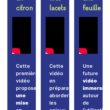
citron
lacets
feuille
Cette
Cette
Une
première
vidéo
future
vidéo
en
vidéo
propose
préparation
immersive
une
abordera
autour
mise
les
de