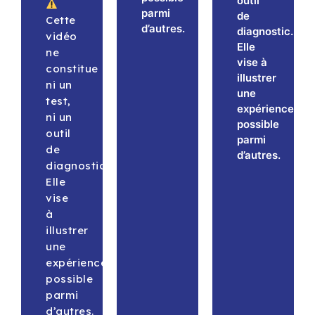
outil
parmi
de
Cette
d’autres.
diagnostic.
vidéo
Elle
ne
vise à
constitue
illustrer
ni un
une
test,
expérience
ni un
possible
outil
parmi
de
d’autres.
diagnostic.
Elle
vise
à
illustrer
une
expérience
possible
parmi
d’autres.